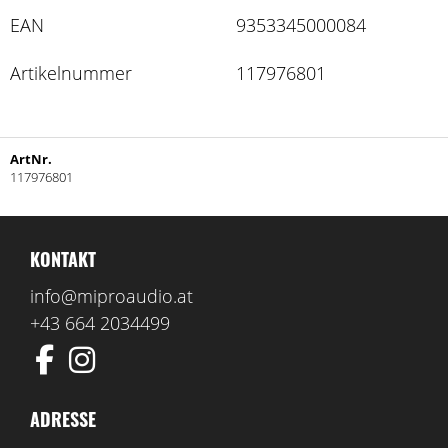
EAN
9353345000084
Artikelnummer
117976801
ArtNr.
117976801
KONTAKT
info@miproaudio.at
+43 664 2034499
ADRESSE