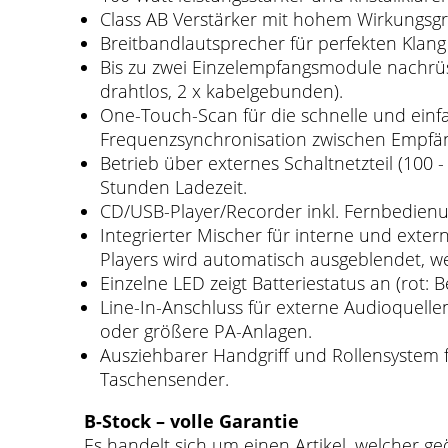
Class AB Verstärker mit hohem Wirkungsgr
Breitbandlautsprecher für perfekten Kla
Bis zu zwei Einzelempfangsmodule nachrüs
drahtlos, 2 x kabelgebunden).
One-Touch-Scan für die schnelle und einfa
Frequenzsynchronisation zwischen Empfä
Betrieb über externes Schaltnetzteil (100 -
Stunden Ladezeit.
CD/USB-Player/Recorder inkl. Fernbedien
Integrierter Mischer für interne und exte
Players wird automatisch ausgeblendet, w
Einzelne LED zeigt Batteriestatus an (rot: 
Line-In-Anschluss für externe Audioquelle
oder größere PA-Anlagen.
Ausziehbarer Handgriff und Rollensystem fü
Taschensender.
B-Stock – volle Garantie
Es handelt sich um einen Artikel, welcher geö