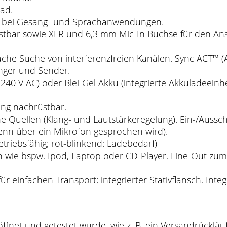
ad.
ng bei Gesang- und Sprachanwendungen.
tbar sowie XLR und 6,3 mm Mic-In Buchse für den Ansc
che Suche von interferenzfreien Kanälen. Sync ACT™ (A
nger und Sender.
 240 V AC) oder Blei-Gel Akku (integrierte Akkuladeeinhe
ung nachrüstbar.
rne Quellen (Klang- und Lautstärkeregelung). Ein-/Auss
enn über ein Mikrofon gesprochen wird).
Betriebsfähig; rot-blinkend: Ladebedarf)
n wie bspw. Ipod, Laptop oder CD-Player. Line-Out zum
r einfachen Transport; integrierter Stativflansch. Int
ffnet und getestet wurde, wie z. B. ein Versandrückläuf