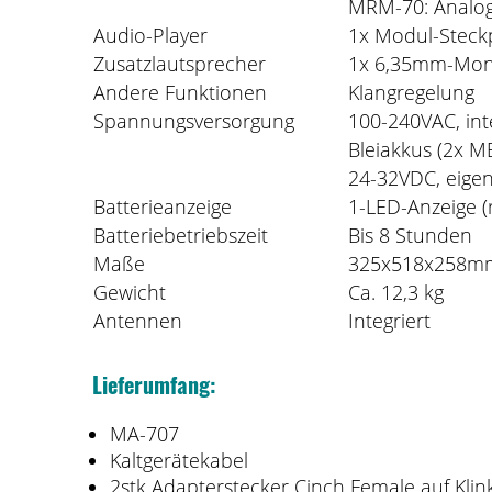
MRM-70: Analog
Audio-Player
1x Modul-Steckp
Zusatzlautsprecher
1x 6,35mm-Mono
Andere Funktionen
Klangregelung
Spannungsversorgung
100-240VAC, inte
Bleiakkus (2x M
24-32VDC, eigen
Batterieanzeige
1-LED-Anzeige (r
Batteriebetriebszeit
Bis 8 Stunden
Maße
325x518x258m
Gewicht
Ca. 12,3 kg
Antennen
Integriert
Lieferumfang:
MA-707
Kaltgerätekabel
2stk Adapterstecker Cinch Female auf Klin