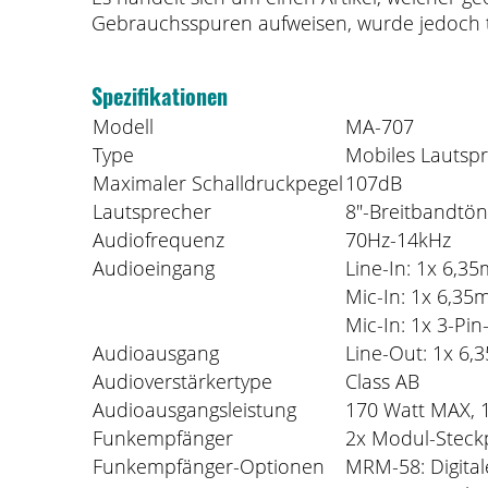
Gebrauchsspuren aufweisen, wurde jedoch tec
Spezifikationen
Modell
MA-707
Type
Mobiles Lautspr
Maximaler Schalldruckpegel
107dB
Lautsprecher
8"-Breitbandtön
Audiofrequenz
70Hz-14kHz
Audioeingang
Line-In: 1x 6,
Mic-In: 1x 6,3
Mic-In: 1x 3-Pi
Audioausgang
Line-Out: 1x 6
Audioverstärkertype
Class AB
Audioausgangsleistung
170 Watt MAX, 
Funkempfänger
2x Modul-Steck
Funkempfänger-Optionen
MRM-58: Digital