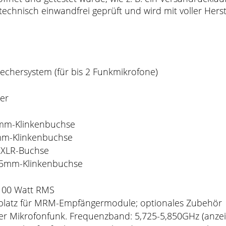
hnisch einwandfrei geprüft und wird mit voller Herstel
echersystem (für bis 2 Funkmikrofone)
er
35mm-Klinkenbuchse
5mm-Klinkenbuchse
n-XLR-Buchse
,35mm-Klinkenbuchse
100 Watt RMS
platz für MRM-Empfängermodule; optionales Zubehör
er Mikrofonfunk. Frequenzband: 5,725-5,850GHz (anzeig