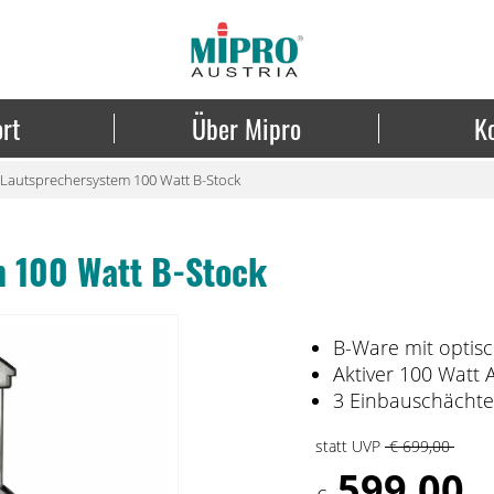
rt
Über Mipro
K
Lautsprechersystem 100 Watt B-Stock
 100 Watt B-Stock
B-Ware mit optis
Aktiver 100 Watt 
3 Einbauschächte
statt UVP
€
699,00
599,00