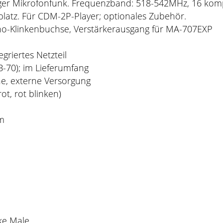
er Mikrofonfunk. Frequenzband: 518-542MHz, 16 komp
latz. Für CDM-2P-Player; optionales Zubehör.
-Klinkenbuchse, Verstärkerausgang für MA-707EXP
griertes Netzteil
B-70); im Lieferumfang
e, externe Versorgung
ot, rot blinken)
m
ke Male