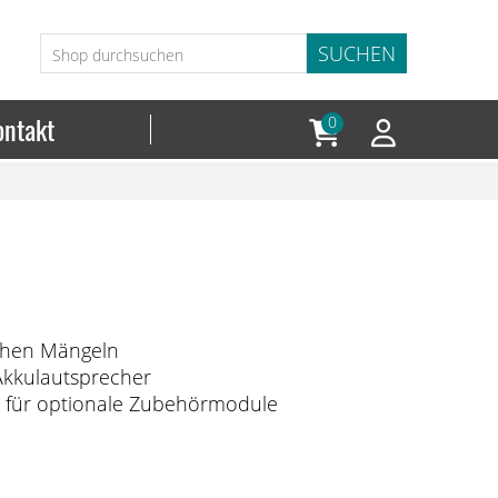
ontakt
0
chen Mängeln
Akkulautsprecher
 für optionale Zubehörmodule