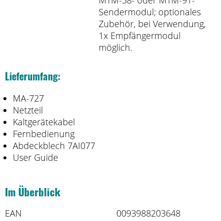
MTM-58- oder MTM-91-
Sendermodul; optionales
Zubehör, bei Verwendung,
1x Empfängermodul
möglich.
Lieferumfang:
MA-727
Netzteil
Kaltgerätekabel
Fernbedienung
Abdeckblech 7AI077
User Guide
Im Überblick
EAN
0093988203648